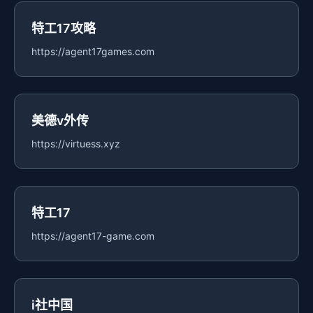
特工17攻略
https://agent17games.com
美德v外传
https://virtuess.xyz
特工17
https://agent17-game.com
i社中国