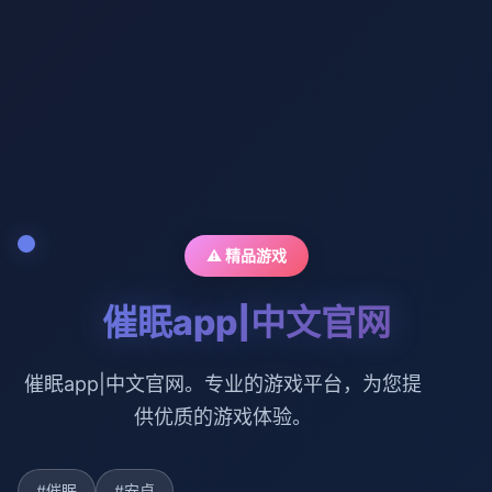
⚠️ 精品游戏
催眠app|中文官网
催眠app|中文官网。专业的游戏平台，为您提
供优质的游戏体验。
#催眠
#安卓