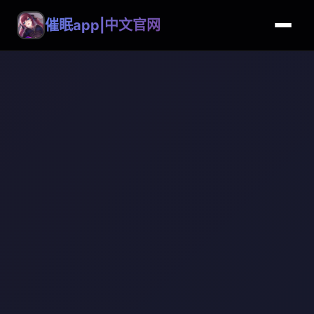
催眠app|中文官网