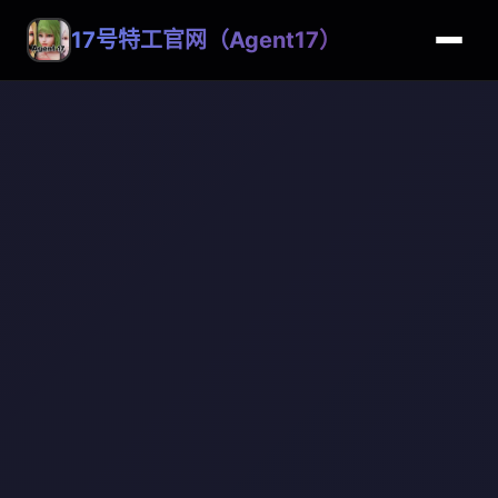
17号特工官网（Agent17）