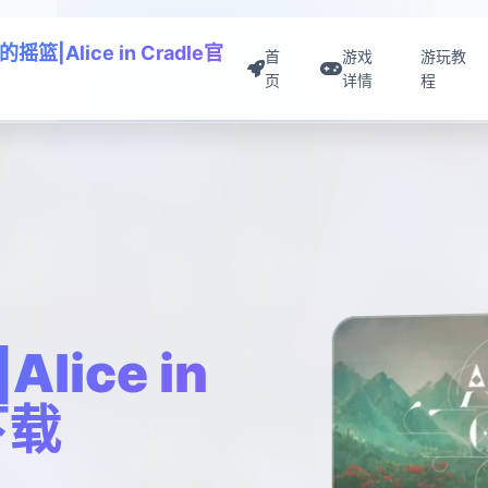
摇篮|Alice in Cradle官
首
游戏
游玩教
页
详情
程
ice in
下载