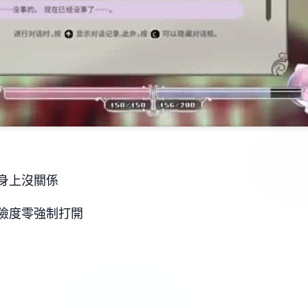
身上沒關係
險度零強制打開