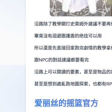
沿路除了教學關打史萊姆外建議不要再
畢竟沒有迴避跟護盾的绝技可以用
所以還是先直接回家跑完劇情的教學拿
跟NPC的對話建議都要看完
沿路上可以閱讀的要素，甚至是物品的
甚至是想到處亂跑地圖探索，也都有R
爱丽丝的摇篮官方