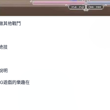
做其他戰鬥
绝技
說明
PG遊戲的樂趣在