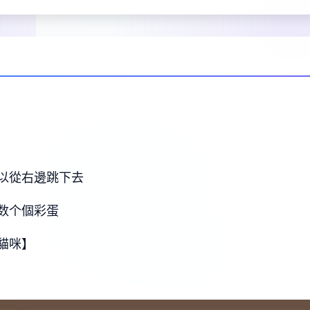
以從右邊跳下去
数个個彩蛋
貓咪】