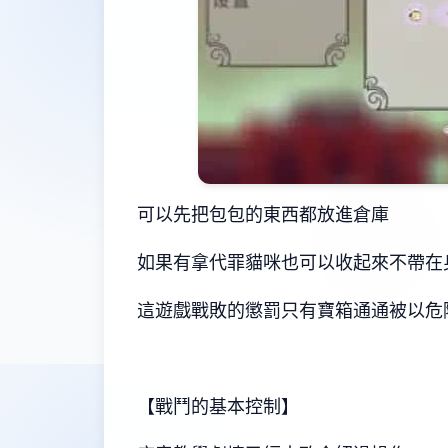
可以先把包包的東西都放進倉庫
如果有拿代罪貓咪也可以收起來不帶在
這遊戲戰敗的懲罰只有寶箱通通被以危
【戰鬥的基本控制】