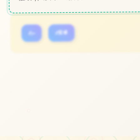
#pc
#安卓
立即体验
～
免费完整版游戏
○