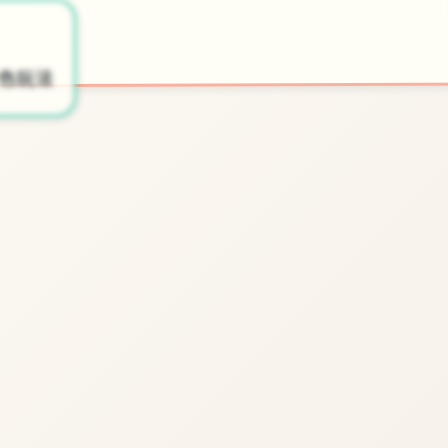
⚙️
🎪
开始游戏
色玩法