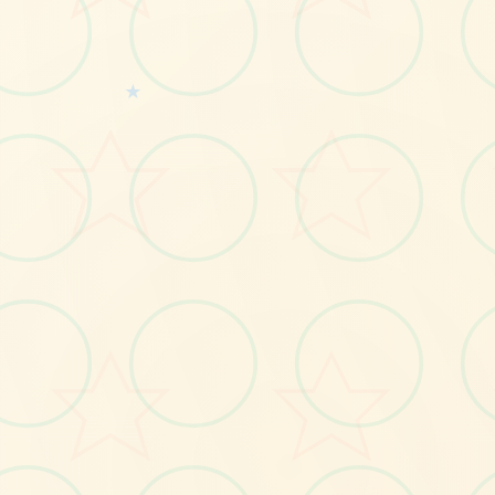
★
🧺
No.1