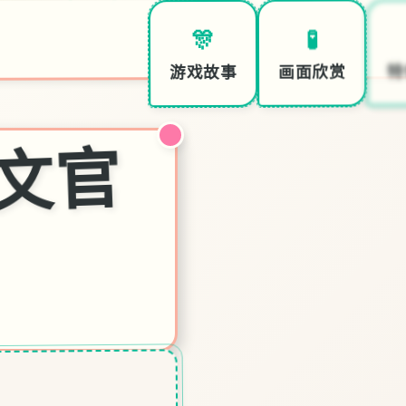
🧪
🎊
特
画面欣赏
游戏故事
催
p|
中
文
官