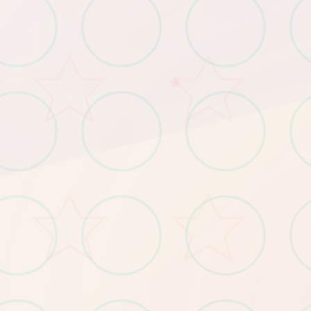
★
​：Win7/4G内存/核显HD520
​：Win11/16G内存/GTX1660
​：需预留5GB（含后续更新缓存）
​极低配置​
​
​推荐配置​
​
​存储空间​
​