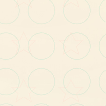
应用元素
【1
】
个
岛
自
由
移
动
，
跟
随
使
用
者
的
操
作
肆
意
逛
整
闲
【2
】
钓
鱼
、
拾
荒
等
日
常
玩
法
；