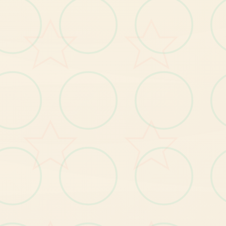
BUG修复
【1
】
复
小
部
分
使
用
者
种
植
作
物
时
宕
机
的
问
题
修
。
【2
修
复
小
部
分
使
用
者
无
法
提
升
绝
技
的
问
题
】
。
【3】修复其他已知问题。
【1
】
优
化
部
分
显
示
遮
挡
问
题
优化
。