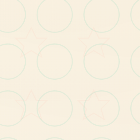
【3
】
分
个
情
节
流
程
中
都
穿
插
小
应
用
，
给
使
用
者
闷
；
别
解
【4
】
富
的
动
态CG
动
画
，
分
别
个
细
节
动
感10
足
；
丰
；
----------------------------------
--------------------------------
玛
格
丽
村
长
的
女
儿
，
对
外
面
地
充
满
向
往
紫
色
的
长
发
，
身
材
凹
凸
致
特
：
，
的
天
有
。
【1
发
布
玛
格
丽
特
新
番
及
主
角
身
份
揭
秘
剧
情
】
。