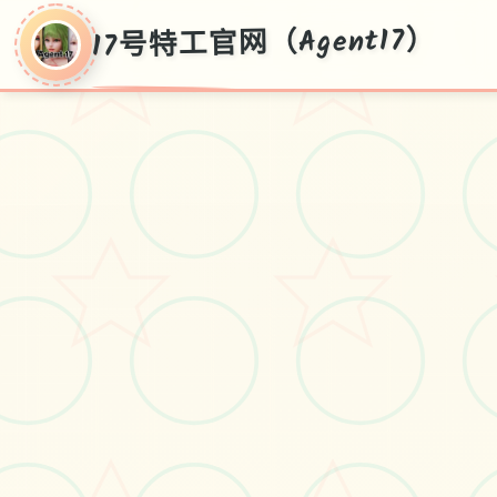
17号特工官网（Agent17）
17号特工官网
（Agent17）
安卓,ios,官方本土化