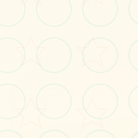
🔒
画面艺术展
感受游戏的视觉魅力