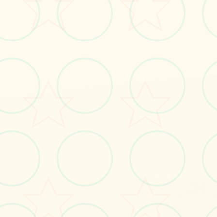
立即体验
免费完整版游戏