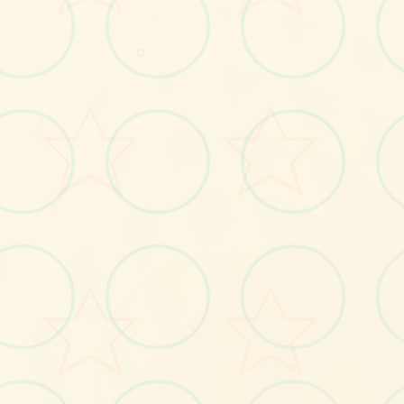
○
🔒
No.1