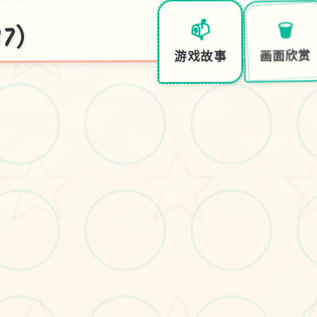
17）
🗑️
📫
画面欣赏
游戏故事
7
号
特
工
官
网
7
）