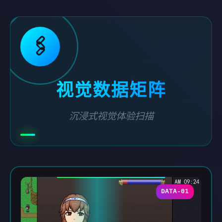
🖇️
视觉数据矩阵
沉浸式视觉体验扫描
DATA-01