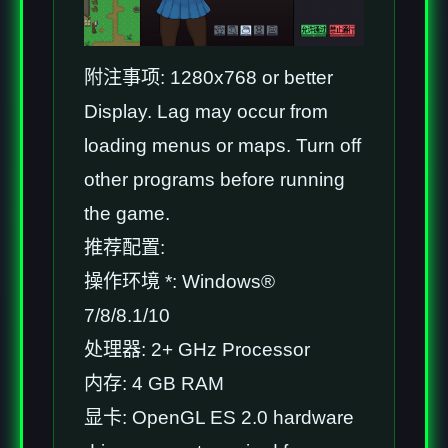
附注事项: 1280x768 or better
Display. Lag may occur from
loading menus or maps. Turn off
other programs before running
the game.
推荐配置:
操作环境 *: Windows®
7/8/8.1/10
处理器: 2+ GHz Processor
内存: 4 GB RAM
显卡: OpenGL ES 2.0 hardware