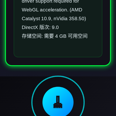
driver support required for
WebGL acceleration. (AMD
Catalyst 10.9, nVidia 358.50)
DirectX 版次: 9.0
存储空间: 需要 4 GB 可用空间
🧹