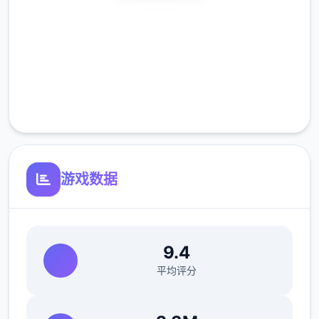
安全下载
高速安装
完全免费
客服支持
游戏数据
不会打斗只好帮忙坦怪？
9.4
应用中与各个女主角都有不同且独立的剧情、
平均评分
工作小应用（骚扰）、H场景、以及大张CG
图。好感度达到二定程度后，还会开启特殊的