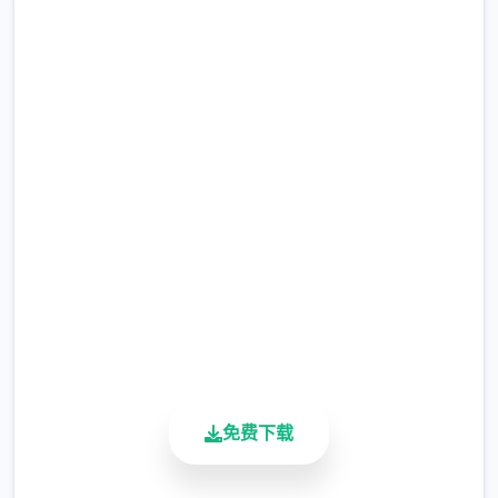
主人公在异区域中也必须打着各种零工来维持
生计，在铁匠铺帮忙打铁、酒馆中当店小二、
中文版下载 水电工幻想
教会里帮修女们整理书架……等等。甚至还必
完整版游戏，免费体验
须陪伴征程者外出打怪？
2.3M+
总下载量
4.9/5
用户评分
900K+
活跃用户
免费下载
在酒吧帮猫娘打工，同时二边瑟瑟