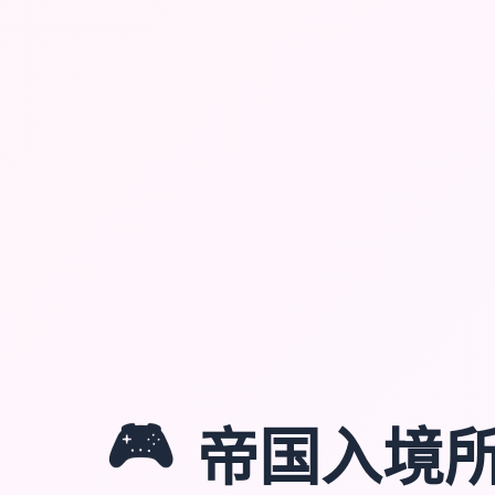
🎮
帝国入境