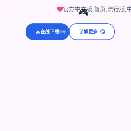
官方中文版,首页,流行版,
🎮
🤔
在线下载
了解更多
💫
✨
⭐