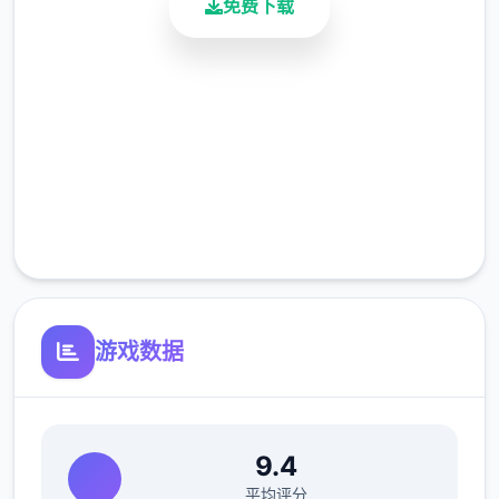
免费下载
《冬日狂想曲》在继承前作优点的基础上，进
安全下载
行了总共方位的晋升。对战时间虽然从夏日的
30天缩短为寒假的18天，但内容物越来越紧凑
高速安装
充实。制作团队不仅保留了前作中广受好评的
完全免费
元素，还增加了​​新个体、新玩法​​，以及越来越
客服支持
精细的画面表现。
游戏数据
9.4
平均评分