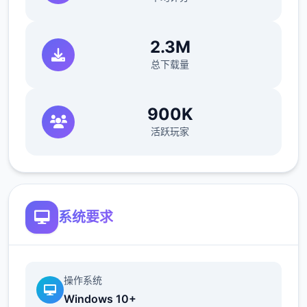
2.3M
对战中的小对战种类丰富众多样，从算数、洗
总下载量
碗到钓鱼、拍卡，每个单种都设计得颇具趣味
性。而​​成就平台的加入​​，更是为对战增添了长
期追求目标，获胜成就后还能得到机制上的收
900K
益来提升对战接触。
活跃玩家
时间管理与情感交织
系统要求
本作的核心玩法之单是时间管理——使用者需
要合理安排每个天的活动，在不同时间地点与
操作系统
各位个体互动。
Windows 10+