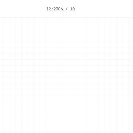
12:23
06 / 10