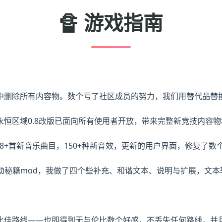
🔏 游戏指南
中删除所有内容物。数个亏了社区成员的努力，我们用替代品替
恒区域0.8改版已面向所有使用者开放，带来完整新竞技内容
码，38+首新音乐曲目，150+种新音效，更新的用户界面，修复了
的被动秘籍mod，我做了四个些补充、和谐文本、说明与扩展，文
比佳路线——也即得到无与伦比数个好感，不丢失任何路线，并