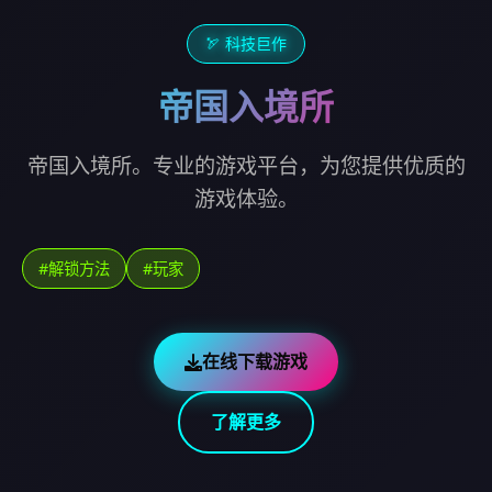
🏹 科技巨作
帝国入境所
帝国入境所。专业的游戏平台，为您提供优质的
游戏体验。
#解锁方法
#玩家
在线下载游戏
了解更多