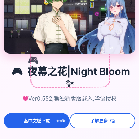

🎮
🎮
夜幕之花|Night Bloom
✨
Ver0.552,第独新版版载入,华语授权
🤔
中文版下载
了解更多
💫
✨
⭐