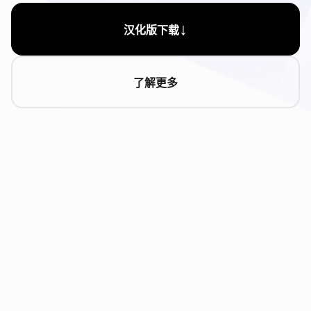
↓
汉化版下载
了解更多