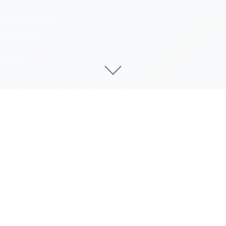
游戏详情
水电工幻想
自由接案的辣个男人-水电工又来啦！！
某天，他跟往常唯一样接到了委托，出发前往客户家。