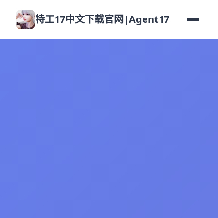
特工17中文下载官网|Agent17