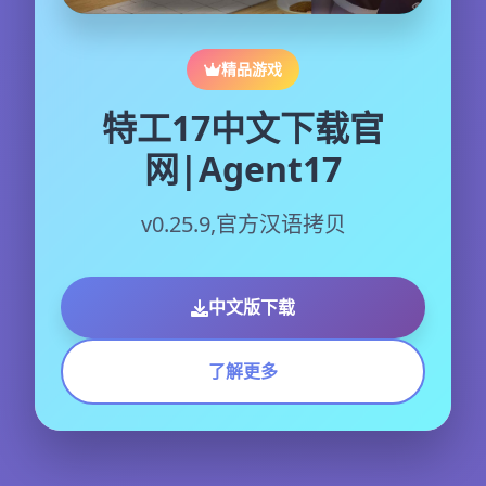
精品游戏
特工17中文下载官
网|Agent17
v0.25.9,官方汉语拷贝
中文版下载
了解更多