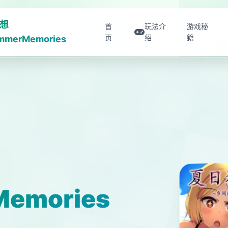
想
首
玩法介
游戏秘
页
绍
籍
mmerMemories
emories