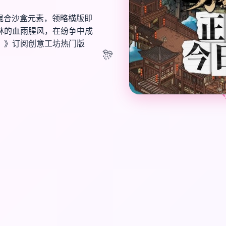
混合沙盒元素，领略横版即
林的血雨腥风，在纷争中成
》》订阅创意工坊热门版
🎊