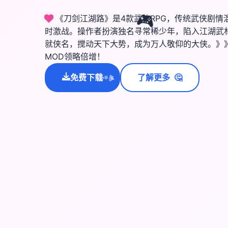
《刀剑江湖路》是4款武侠RPG，传统武侠剧情
🎮
时激战。操作者扮演独名寻常稀少年，陷入江湖武
就侠名，搅动天下大势，成为万人敬仰的大侠。》
MOD领略倍增！
🤔
免费下载
了解更多
💫
✨
⭐