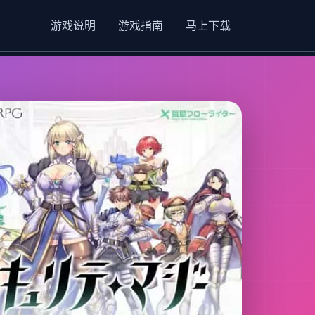
游戏说明
游戏指南
马上下载