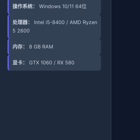
操作系统：
Windows 10/11 64位
处理器：
Intel i5-8400 / AMD Ryzen
5 2600
内存：
8 GB RAM
显卡：
GTX 1060 / RX 580