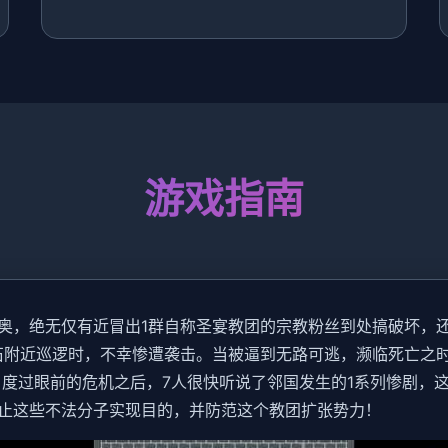
游戏指南
奥，绝无仅有近冒出1群自称圣宴教团的宗教粉丝到处搞破坏，
石附近巡逻时，不幸惨遭袭击。当被逼到无路可逃，濒临死亡之
约。度过眼前的危机之后，7人很快听说了邻国发生的1系列惨剧，
止这些不法分子实现目的，并防范这个教团扩张势力！