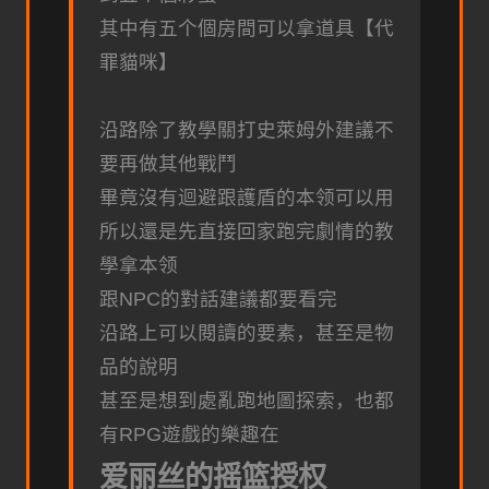
其中有五个個房間可以拿道具【代
罪貓咪】
沿路除了教學關打史萊姆外建議不
要再做其他戰鬥
畢竟沒有迴避跟護盾的本领可以用
所以還是先直接回家跑完劇情的教
學拿本领
跟NPC的對話建議都要看完
沿路上可以閱讀的要素，甚至是物
品的說明
甚至是想到處亂跑地圖探索，也都
有RPG遊戲的樂趣在
爱丽丝的摇篮授权