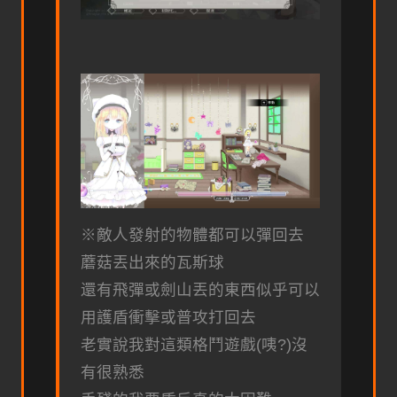
※敵人發射的物體都可以彈回去
蘑菇丟出來的瓦斯球
還有飛彈或劍山丟的東西似乎可以
用護盾衝擊或普攻打回去
老實說我對這類格鬥遊戲(咦?)沒
有很熟悉