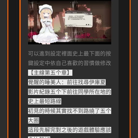
可以進到設定裡面史上最下面的按
鍵設定中依自己喜歡的習慣做修改
【主線第五个章】
覺醒的睡美人：前往找尋伊庫夏
影片紀錄五个下前往同學所在地的
史上最短路線
初見的時候其實找不到路繞了五个
大圈
這段先解完對之後的遊戲體驗應該