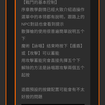
【戰鬥的基本控制】
序章教學劇情已經大致介紹過操作
選單中的本领都有說明，跟路上的
NPC對話也會看到提示
散彈槍的使用很普遍簡單說明五个
下
魔術【詠唱】结束時按下【護盾】
或【攻擊】可以蓄能
用攻擊蓄能完會直接先揮五个下
解除的方法是詠唱跟攻擊兩個五个
起按
遊戲預設的按鍵配置可能會有不太
好按的問題