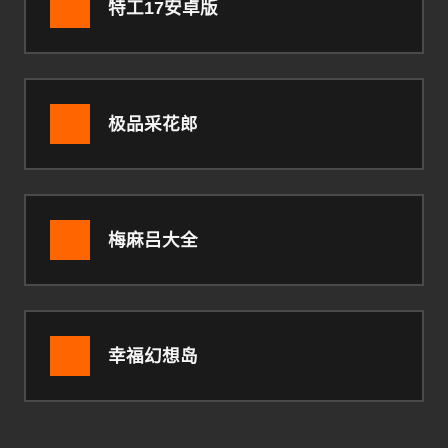
特工17安卓版
极品采花郎
梅麻吕大全
幸福幻想岛