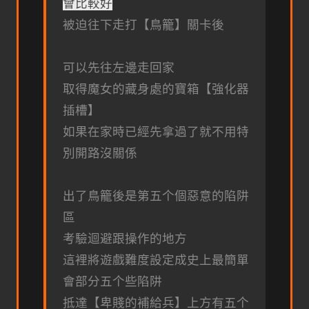
會比較好
被迫往下走打【鳥籠】關卡後
可以先往左邊走回家
取得魔女的藏身處的寶箱【強化器
插槽】
如果在家時已經先拿過了就不用特
別開路沒關係
出了鳥籠後是第五个個惡意的陷阱
區
考驗迴避跟操作的地方
這裡將遊戲難度設定成史上最簡單
會部分五个些陷阱
抵達【卑賤的補給兵】上方有五个