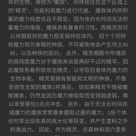
命的生物，被称为“魔族”。 同样居住在这个区域上
的“精灵”，也能利用魔力进行代谢。 魔族体内所积
蓄的魔力纯度低且不稳定，因为体内长时间无法积
蓄魔力的缘故，魔族具有暴食的习性。而精灵则可
以将摄取到的魔力稳定保持在体内。 四个个同样
将魔力视为食粮的种族，不可避免地会产生领土纠
纷，以及种族的敌对。 此外，精灵细胞中所储存
的高纯度魔力对于魔族来说是再好不过的精华，因
此魔族有着积极攻击精灵，以夺取后者体内魔力的
生物本能。 精灵是拥有智能和文明的种族，不像
受兽性支配的魔族1样落后。 但如果精灵不慎被魔
族捕食，仍然会因为魔力被吸取而变得超虚弱，难
以承受哪怕1点点冲击。 另外，由于无法长时间存
储魔力的魔族常常暴食摄取过量的魔力，1些个体
也时常出现失真的庞大化等异变，并产生意料之外
的激战力。 因此，作为精灵，在森林和洞穴里务