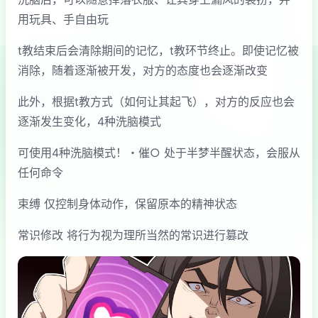
用玩具、手自由玩
t教结束后会清除期间的记忆，t教环节终止。即使记忆被
消除，随着逐渐被开发，对方的态度也会逐渐改变
此外，根据t教方式（如何让其起飞），对方的反应也会
逐渐发生变化，4种洗脑模式
可使用4种洗脑模式！・催○ 处于半梦半醒状态，会服从
任何命令
束缚 仅控制身体动作，保留原本的精神状态
常识修改 将行为视为理所当然的常识进行篡改