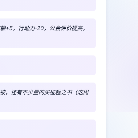
※信赖+5，行动力-20，公会评价提高，
绒被，还有不少量的买征程之书（这周