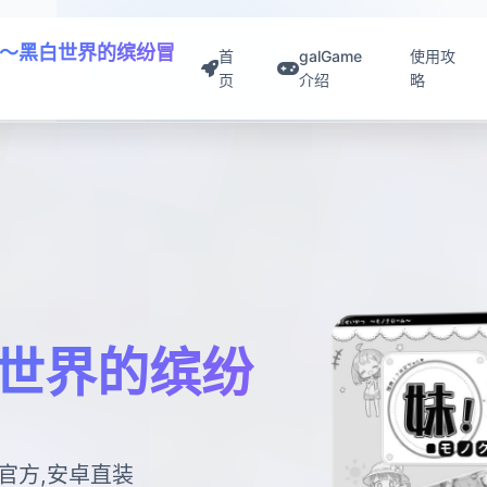
～黑白世界的缤纷冒
首
galGame
使用攻
页
介绍
略
世界的缤纷
官方,安卓直装