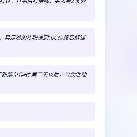
能打过。打完后打拂晓，胜败有2条分
，买足够的礼物送到100信赖后解锁
“新菜单作战”第二天以后，公会活动