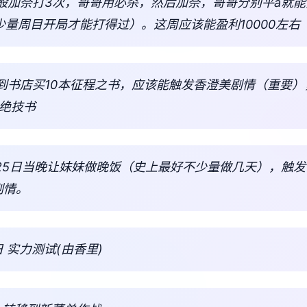
首般加奈打3次，哥哥用必杀，然后加奈，哥哥分别平a就
少量周目开局才能打得过）。这周应该能盈利10000左右
，到书店买10本征程之书，应该能触发香澄美剧情（重要）
绝技书
 25日当晚让妹妹做晚饭（史上最好不少量做几天），触发
剧情。
 实力测试(由香里)