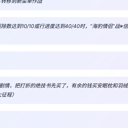
→转移到新菜单作战
驱除数达到10/10或行进度达到40/40时，“海豹情侣”战
美剧情，把打折的绝技书先买了，有余的钱买安眠枕和羽
大征程）