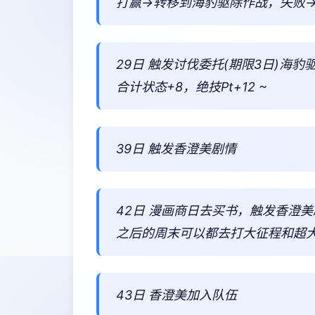
打赢→转移到海豹驱除作战，失败
29日 触发讨伐委托(期限3日)海豹
合计状态+8，绝技Pt+12 ~
39日 触发香澄美剧情
42日 漫画商日去买书，触发香澄
之后的周末可以都去打大征程和超
43日 香澄美加入队伍