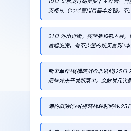
18日 交流战打跑步萝卜爱好会。
支路线（hard首周目基本必输，不
21日 外出逛街，买哑铃和铁木屐
首起洗澡，有不少量的钱买首到2本
新菜单作战(拂晓战败北路线)25日
后妹妹来开发新菜单，会触发几次
海豹驱除作战(拂晓战胜利路线)25日