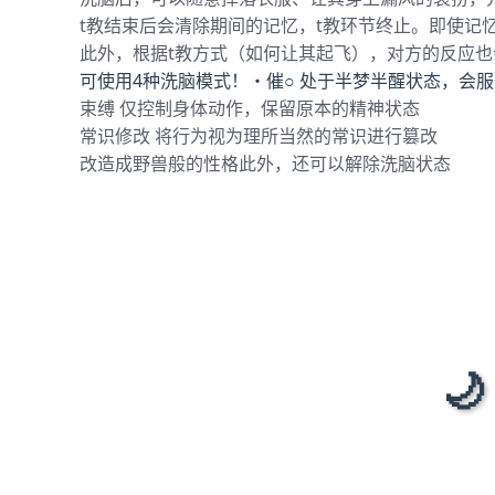
t教结束后会清除期间的记忆，t教环节终止。即使记
此外，根据t教方式（如何让其起飞），对方的反应也
可使用4种洗脑模式！・催○ 处于半梦半醒状态，会
束缚 仅控制身体动作，保留原本的精神状态
常识修改 将行为视为理所当然的常识进行篡改
改造成野兽般的性格此外，还可以解除洗脑状态
