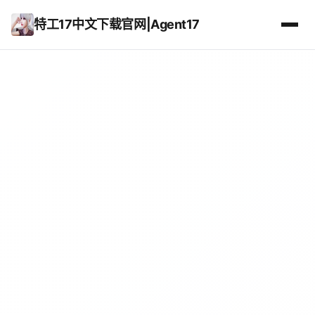
特工17中文下载官网|Agent17