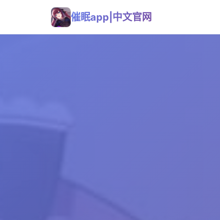
催眠app|中文官网