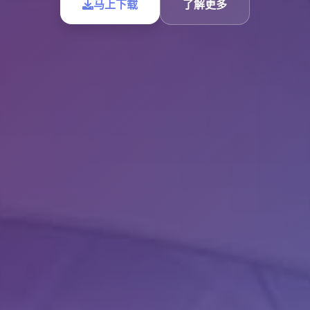
马上下载
了解更多