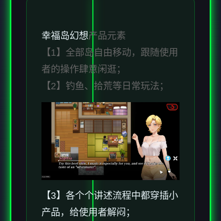
幸福岛幻想
产品元素
【1】全部岛自由移动，跟随使用
者的操作肆意闲逛；
【2】钓鱼、拾荒等日常玩法；
【3】各个个讲述流程中都穿插小
产品，给使用者解闷；