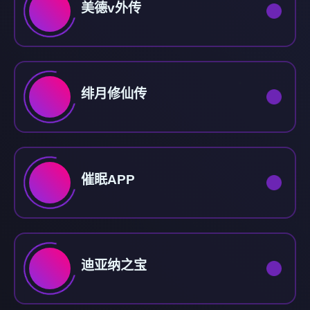
美德v外传
绯月修仙传
催眠APP
迪亚纳之宝