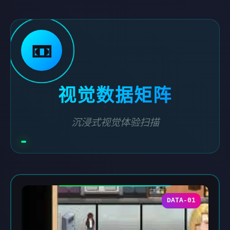
📼
视觉数据矩阵
沉浸式视觉体验扫描
DATA-01