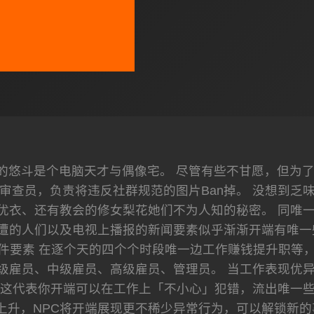
悠斗是个电脑天才与偶像宅。 尽管有些不甘愿，但为了生计
审查员，负责将违反社群规范的图片Ban掉。 没想到乏
优衣、还有教会的修女梨花她们不为人知的秘密。 同唯
周遭的人们以及电视上播报的新闻要素似乎渐渐开端有唯一
件要素 在逐个天的四个个时段唯一边工作赚钱提升职等，
级雇员、中级雇员、高级雇员、管理员。 当工作表现优
 这代表你开端可以在工作上「不小心」犯错，流出唯一
上升，NPC将开端展现更不稀少异常行为，可以解锁新