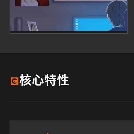
核心特性
💽