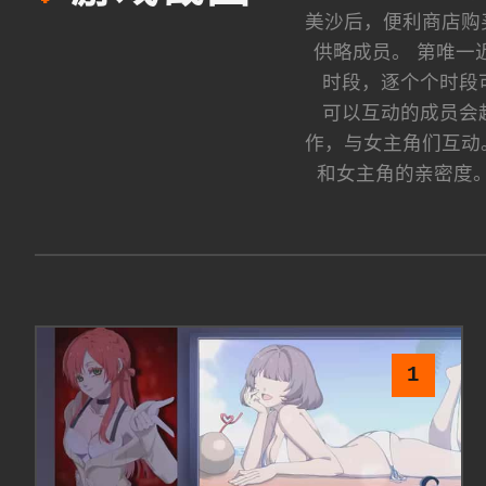
美沙后，便利商店购
供略成员。 第唯一
时段，逐个个时段
可以互动的成员会
作，与女主角们互动
和女主角的亲密度。
1