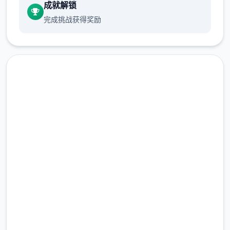
成就解锁
完成挑战获得奖励
中文版下载 继承遗产v0.8 AI
版
完整版游戏，免费体验
2.3M+
总下载量
4.9/5
用户评分