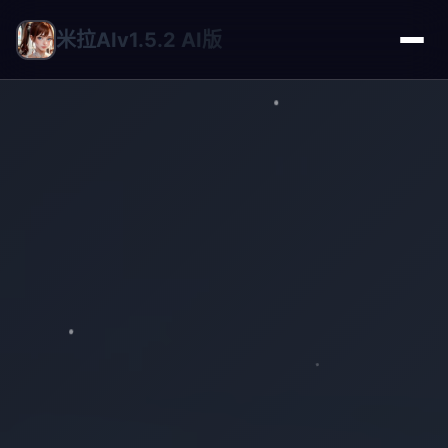
米拉AIv1.5.2 AI版