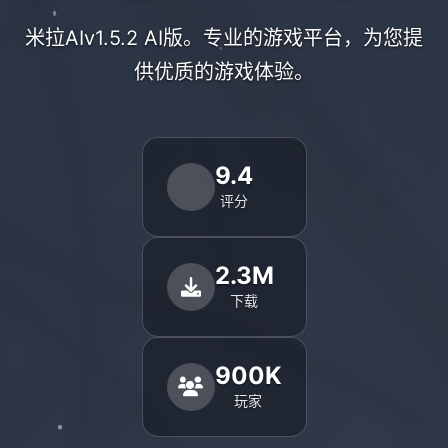
米拉AIv1.5.2 AI版。专业的游戏平台，为您提
供优质的游戏体验。
9.4
评分
2.3M
下载
900K
玩家