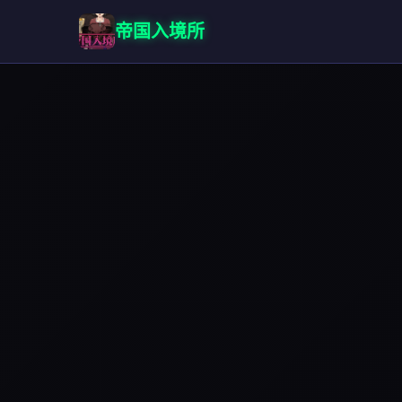
帝国入境所