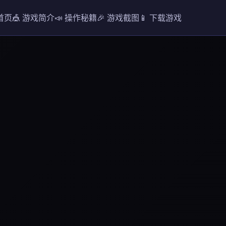
 首页
🎪 游戏简介
📣 操作秘籍
🎉 游戏截图
📱 下载游戏