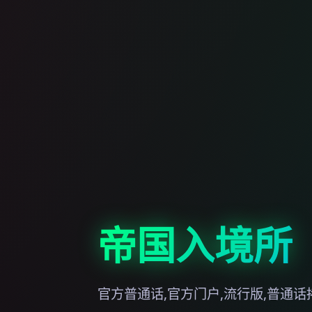
帝国入境所
官方普通话,官方门户,流行版,普通话