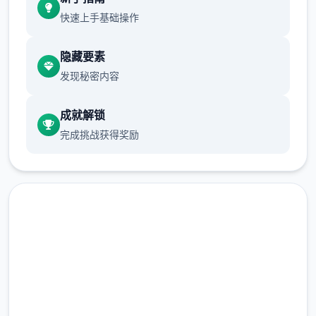
快速上手基础操作
所以還是先直接回家跑完劇情的教學拿技艺
隐藏要素
发现秘密内容
成就解锁
完成挑战获得奖励
跟NPC的對話建議都要看完
沿路上可以閱讀的要素，甚至是物品的說明
高速下载 爱丽丝的摇篮|Alice
甚至是想到處亂跑地圖探索，也都有RPG遊戲
in Cradle官网下载
的樂趣在