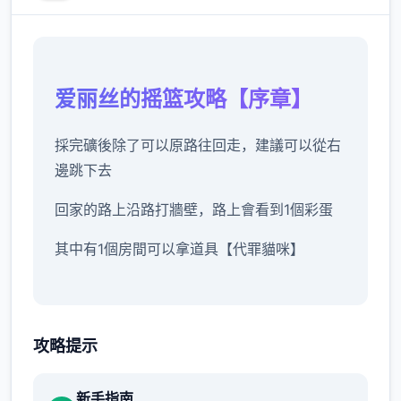
爱丽丝的摇篮攻略【序章】
採完礦後除了可以原路往回走，建議可以從右
邊跳下去
回家的路上沿路打牆壁，路上會看到1個彩蛋
其中有1個房間可以拿道具【代罪貓咪】
沿路除了教學關打史萊姆外建議不要再做其他
攻略提示
戰鬥
畢竟沒有迴避跟護盾的技艺可以用
新手指南