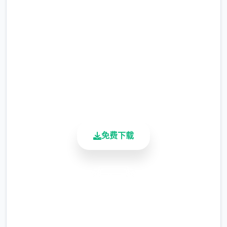
完整版游戏，免费体验
爱丽丝的摇篮门户
2.3M+
总下载量
4.9/5
回到家可以開背包整理物品
用户评分
900K+
可以先把包包的東西都放進倉庫
活跃用户
如果有拿代罪貓咪也可以收起來不帶在身上沒
關係
免费下载
這遊戲戰敗的懲罰只有寶箱通通被以危險度零
強制打開
安全下载
高速安装
【戰鬥的基本控制】
完全免费