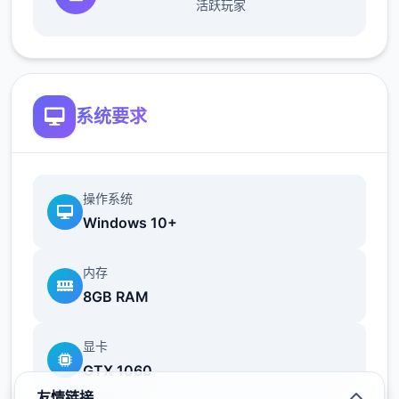
活跃玩家
【主線第1章】
覺醒的睡美人：前往找尋伊庫夏
系统要求
影片紀錄1下前往同學所在地的第1短路線
初見的時候其實找不到路繞了1大圈
這段先解完對之後的遊戲體驗應該會比較好
操作系统
Windows 10+
被迫往下走打【鳥籠】關卡後
内存
8GB RAM
可以先往左邊走回家
显卡
取得魔女的藏身處的寶箱【強化器插槽】
GTX 1060
如果在家時已經先拿過了就不用特別開路沒關
友情链接