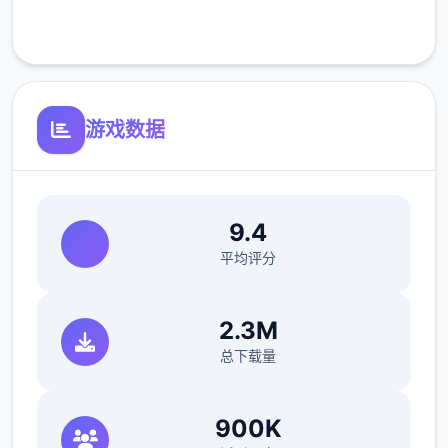
序章教學劇情已經大致介紹過操作
客服支持
選單中的技艺都有說明，跟路上的NPC對話也
會看到提示
散彈槍的使用很普遍簡單說明1下
游戏数据
魔術【詠唱】实现時按下【護盾】或【攻擊】
可以蓄能
9.4
用攻擊蓄能完會直接先揮1下
平均评分
解除的方法是詠唱跟攻擊兩個1起按
2.3M
总下载量
遊戲預設的按鍵配置可能會有不太好按的問題
可以進到設定裡面第1下面的按鍵設定中依自
900K
己喜歡的習慣做修改