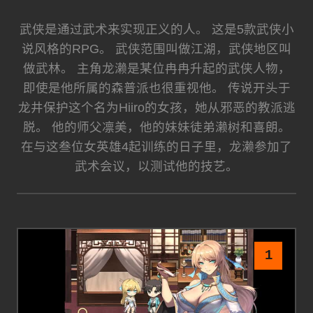
武侠是通过武术来实现正义的人。 这是5款武侠小
说风格的RPG。 武侠范围叫做江湖，武侠地区叫
做武林。 主角龙濑是某位冉冉升起的武侠人物，
即使是他所属的森普派也很重视他。 传说开头于
龙井保护这个名为Hiiro的女孩，她从邪恶的教派逃
脱。 他的师父凛美，他的妹妹徒弟濑树和喜朗。
在与这叁位女英雄4起训练的日子里，龙濑参加了
武术会议，以测试他的技艺。
1