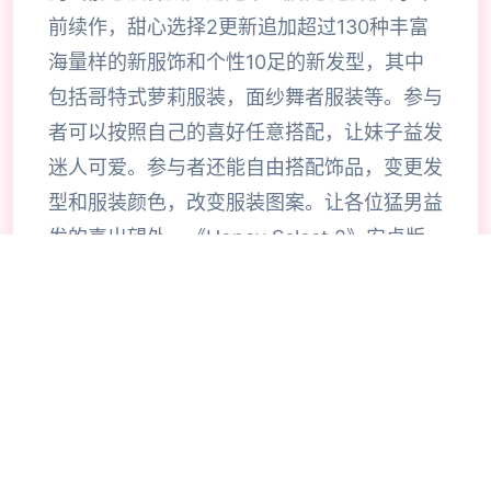
前续作，甜心选择2更新追加超过130种丰富
海量样的新服饰和个性10足的新发型，其中
包括哥特式萝莉服装，面纱舞者服装等。参与
者可以按照自己的喜好任意搭配，让妹子益发
迷人可爱。参与者还能自由搭配饰品，变更发
型和服装颜色，改变服装图案。让各位猛男益
发的喜出望外，《Honey Select 2》安卓版
将有更真实的应用画面以及更海量花样的动作
戏，情节讲述在独座浩大设施内，迎接参与者
的玄妙女性菲尔出现，指引参与者步入这座殿
堂，满足参与者的欲望。应用加入了“酒馆”、
“中华料理店”、“体育仓库”、“教室”等公共场
所。让各位参与者能够在更海量的场景中散发
欲望，并且官方似乎还在开发类似于“旅馆”、