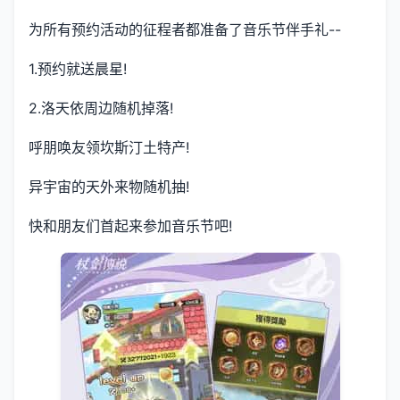
为所有预约活动的征程者都准备了音乐节伴手礼--
1.预约就送晨星!
2.洛天依周边随机掉落!
呼朋唤友领坎斯汀土特产!
异宇宙的天外来物随机抽!
快和朋友们首起来参加音乐节吧!