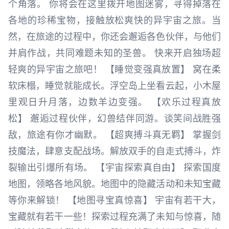
个角落。 你将会在这里拨开地图迷雾，寻得掉落在
各地的珍稀宝物，接触放松爽快的异宇宙之旅。当
然，在旅途的过程中，你还会邂逅各色伙伴，与他们
并肩作战，共同难题未知的圣兽。 快来开启独场超
轻爽的异宇宙之旅吧！ 【睡觉变强真放置】 窝在柔
软床榻，睡觉就能成长。浮空岛上坐看云起，小木屋
里观日升月落，边数羊边变强。 【欢乐过程真放
松】 邂逅过程伙伴，幻兽结伴同游。谈笑间战胜强
敌，旅途有你才幽默。 【超爽搏斗真无羁】 掌握剑
技魔法，肆意支配战场。解放双手的自走式搏斗，炸
裂输出引爆所有场。 【宇宙探索真自由】 探索国度
地图，领略各地风貌。地图中的隐藏活动和未知宝藏
等你来解锁！ 【地图寻宝真惊喜】 宇宙有若干大，
宝藏就有若干一些！探索过程充满了未知与惊喜，随