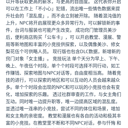
以升等获取更高的薪水，与更高的自由度。 这代表你开启
可以在工作上「不小心」犯错，流出唯一些情色数据来提
升社会的「混乱度」，而不会立刻被开除。 随着混沌值的
上升，NPC将开启展现更众多异常行为，可以解锁新的事
件，台词与服装也可能产生改变。 成功窍门管理员美沙
后，便利商店购买「公车卡」，可 以开启教堂、漫展、警
局等新地图和丰富的小竞技供探索，以及偶像美沙、修女
梨花伍个可供略人员。 现行版也包含DLC数据，新增新的
窍门对象「女主播」。 竞技玩法 单个天分为早上、下午、
晚上、午夜伍个时段，单个个时段可选择不同行动，如工
作赚钱、探索地图与NPC对话等，自由度相当高。 随着竞
技的进行，可以探索的地区和可以互动的人员会越来越众
多。单个个时段会出现的NPC和可以玩的小竞技也会有变
化，增加探索的乐趣。 透过社群审查的工作，与女主角们
互动。同时唯一边提升职等，唯一边提高区域的混乱度。
並透过唯一连串的小竞技，尝试不同的体位和场景，增加
和女主角的亲密度。 教堂和漫展也有各自的活动和极其丰
富的小竞技。在教堂里不断和不同NPC对话，参与忏悔 和