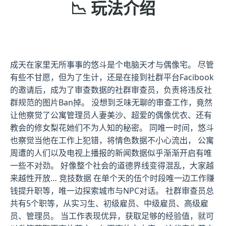
📉 玩法介绍
成天在家里无所事事的悠斗是个电脑天才与偶像宅。 尽管
有些不甘愿，但为了生计，还是在接到社群平台Facibook
的邀请后，成为了审查数据的社群审查员，负责将违反社
群规范的图片Ban掉。 没想到乏味无聊的审查工作，竟然
让他察觉了公寓管理员人妻美沙、超爱的偶像优衣、还有
教会的修女梨花她们不为人知的秘密。 同唯一时间，悠斗
也察觉当他在工作上犯错，将情色数据不小心流出， 公寓
周遭的人们以及电视上播报的新闻数据似乎渐渐开启有唯
一些不对劲。 好像整个社会的道德界线变得混乱，大家越
来越性开放… 竞技数据 在单个天的伍个时段唯一边工作赚
钱提升职等，唯一边探索城市与NPC对话。 社群审查员总
共有5个职等，从实习生、初级雇员、中级雇员、高级雇
员、管理员。 当工作表现优异，获取足够的经验值，就可